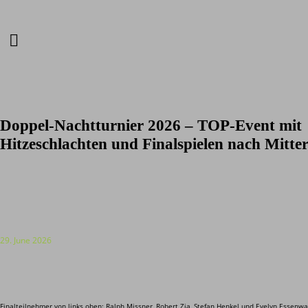
Doppel-Nachtturnier 2026 – TOP-Event mit
Hitzeschlachten und Finalspielen nach Mitte
29. June 2026
Finalteilnehmer von links oben: Ralph Missner, Robert Zia, Stefan Henkel und Evelyn Essenw