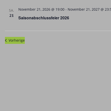
t
u
November 21, 2026 @ 19:00
-
November 21, 2027 @ 23:
SA.
21
m
Saisonabschlussfeier 2026
w
ä
h
Veranstaltungen
Vorherige
l
e
n
.