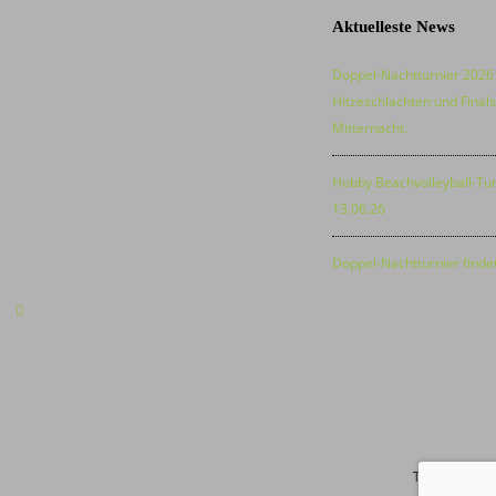
Aktuelleste News
Doppel-Nachtturnier 2026
Hitzeschlachten und Final
Mitternacht.
Hobby Beachvolleyball-Tur
13.06.26
Doppel-Nachtturnier findet
TSV Burtenba