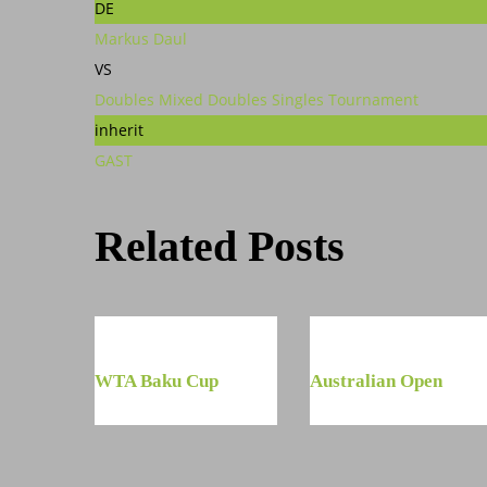
DE
Markus Daul
VS
Doubles
Mixed Doubles
Singles
Tournament
inherit
GAST
Related Posts
WTA Baku Cup
Australian Open