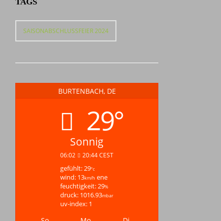
TAGS
SAISONABSCHLUSSFEIER 2024
BURTENBACH, DE
29°
Sonnig
06:02
20:44 CEST
gefühlt: 29
°c
wind: 13
ene
km/h
feuchtigkeit: 29
%
druck: 1016.93
mbar
uv-index: 1
So.
Mo.
Di.