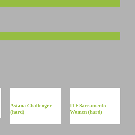
Astana Challenger
ITF Sacramento
(hard)
Women (hard)