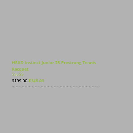
HEAD Instinct Junior 25 Prestrung Tennis
Racquet
Ursprünglicher
Aktueller
$
199.00
$
148.00
Bewert
et mit
Preis
Preis
3.00
von 5
war:
ist:
$199.00
$148.00.