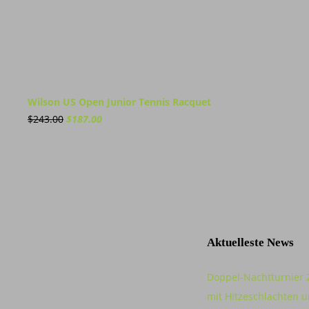
Wilson US Open Junior Tennis Racquet
Ursprünglicher
Aktueller
$
243.00
$
187.00
Preis
Preis
war:
ist:
$243.00
$187.00.
Aktuelleste News
Doppel-Nachtturnier 
mit Hitzeschlachten u