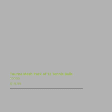
Tourna Mesh Pack of 12 Tennis Balls
$
19.99
Bewertet
mit
4.00
von 5