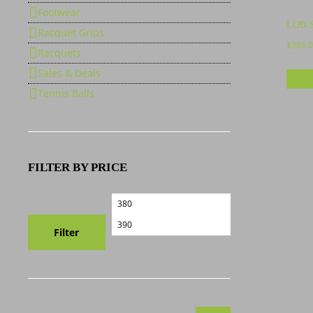
Footwear
LOB-S
Racquet Grips
$
386.
Racquets
Sales & Deals
In de
Tennis Balls
FILTER BY PRICE
Min.
Max.
Preis
Preis
Filter