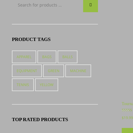
PRODUCT TAGS
APPAREL
BAGS
BALLS
EQUIPMENT
GREEN
MACHINE
TENNIS
YELLOW
Tourna
Bewerte
$
19.99
TOP RATED PRODUCTS
mit
4.00
von 5
In de