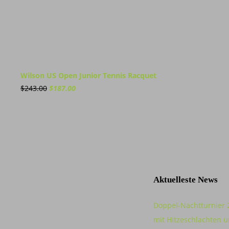
Wilson US Open Junior Tennis Racquet
Ursprünglicher
Aktueller
$
243.00
$
187.00
Preis
Preis
war:
ist:
$243.00
$187.00.
Aktuelleste News
Doppel-Nachtturnier 
mit Hitzeschlachten u