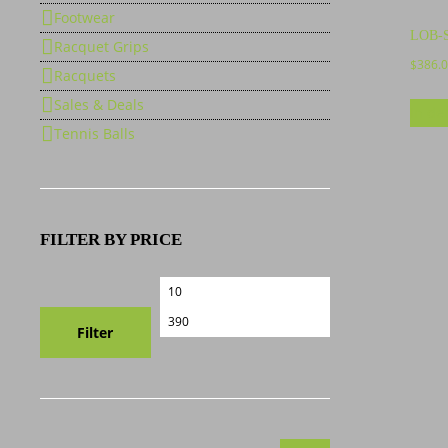
Footwear
LOB-S
Racquet Grips
$
386.
Racquets
Sales & Deals
In de
Tennis Balls
FILTER BY PRICE
Min.
Max.
Preis
Preis
Filter