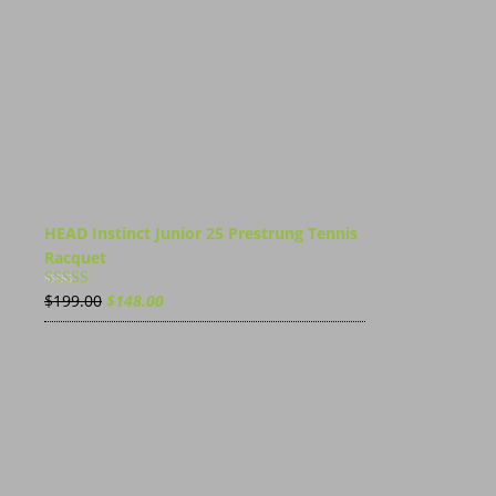
HEAD Instinct Junior 25 Prestrung Tennis
Racquet
Ursprünglicher
Aktueller
$
199.00
$
148.00
Bewert
et mit
Preis
Preis
3.00
von 5
war:
ist:
$199.00
$148.00.