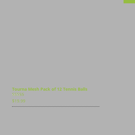
Tourna Mesh Pack of 12 Tennis Balls
$
19.99
Bewertet
mit
4.00
von 5