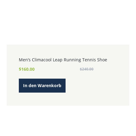
Men’s Climacool Leap Running Tennis Shoe
Ursprünglicher
Aktueller
$
160.00
$
240.00
Preis
Preis
war:
ist:
In den Warenkorb
$240.00
$160.00.