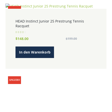
ANGEBO
T!
HEAD Instinct Junior 25 Prestrung Tennis
Racquet
Bewerte
Ursprünglicher
Aktueller
$
148.00
$
199.00
t mit
3.00
von 5
Preis
Preis
war:
ist:
In den Warenkorb
$199.00
$148.00.
ANGEBO
T!