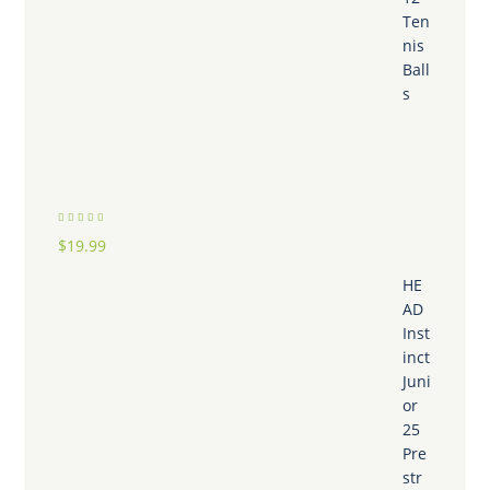
Ten
nis
Ball
s
Bewertet
$
19.99
mit
4.00
von 5
HE
AD
Inst
inct
Juni
or
25
Pre
str