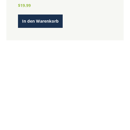
Bewertet
$
19.99
mit
4.00
von 5
In den Warenkorb