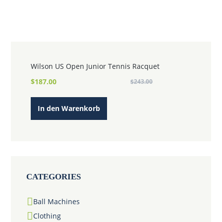
Wilson US Open Junior Tennis Racquet
Ursprünglicher
Aktueller
$
187.00
$
243.00
Preis
Preis
war:
ist:
In den Warenkorb
$243.00
$187.00.
CATEGORIES
Ball Machines
Clothing