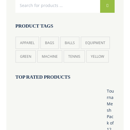
PRODUCT TAGS
APPAREL
BAGS
BALLS
EQUIPMENT
GREEN
MACHINE
TENNIS
YELLOW
TOP RATED PRODUCTS
Tou
rna
Me
sh
Pac
k of
12