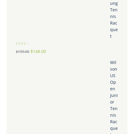
ung
Ten
nis
Rac
que
t
Bewerte
Ursprünglicher
Aktueller
$
148.00
t mit
$
199.00
3.00
von 5
Preis
Preis
Wil
war:
ist:
son
US
$199.00
$148.00.
Op
en
Juni
or
Ten
nis
Rac
que