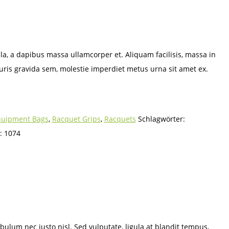
a, a dapibus massa ullamcorper et. Aliquam facilisis, massa in
ris gravida sem, molestie imperdiet metus urna sit amet ex.
quipment Bags
,
Racquet Grips
,
Racquets
Schlagwörter:
D:
1074
bulum nec justo nisl. Sed vulputate, ligula at blandit tempus,