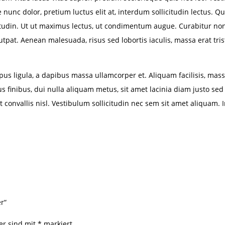
sce nunc dolor, pretium luctus elit at, interdum sollicitudin lectus
icitudin. Ut ut maximus lectus, ut condimentum augue. Curabitur n
utpat. Aenean malesuada, risus sed lobortis iaculis, massa erat tris
us ligula, a dapibus massa ullamcorper et. Aliquam facilisis, mas
s finibus, dui nulla aliquam metus, sit amet lacinia diam justo sed 
 convallis nisl. Vestibulum sollicitudin nec sem sit amet aliquam. 
r“
der sind mit
*
markiert