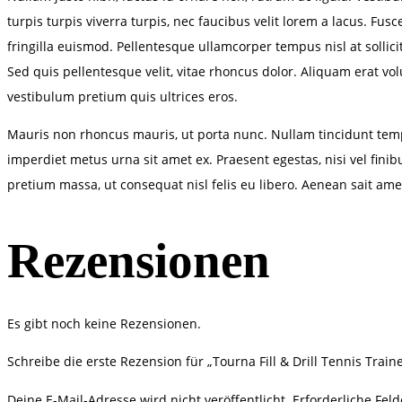
turpis turpis viverra turpis, nec faucibus velit lorem a lacus. Fu
fringilla euismod. Pellentesque ullamcorper tempus nisl at soll
Sed quis pellentesque velit, vitae rhoncus dolor. Aliquam erat vol
vestibulum pretium quis ultrices eros.
Mauris non rhoncus mauris, ut porta nunc. Nullam tincidunt temp
imperdiet metus urna sit amet ex. Praesent egestas, nisi vel finibu
pretium massa, ut consequat nisl felis eu libero. Aenean sait amet
Rezensionen
Es gibt noch keine Rezensionen.
Schreibe die erste Rezension für „Tourna Fill & Drill Tennis Traine
Deine E-Mail-Adresse wird nicht veröffentlicht.
Erforderliche Fel