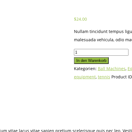
$
24.00
Nullam tincidunt tempus ligul
malesuada vehicula, odio mau
Tourna
Fill
In den Warenkorb
&
Kategorien:
Ball Machines
,
E
Drill
equipment
,
tennis
Product I
Tennis
Trainer
Menge
lum vitae lacus vitae sapien pretium scelerisque quis nec leo. Vesti